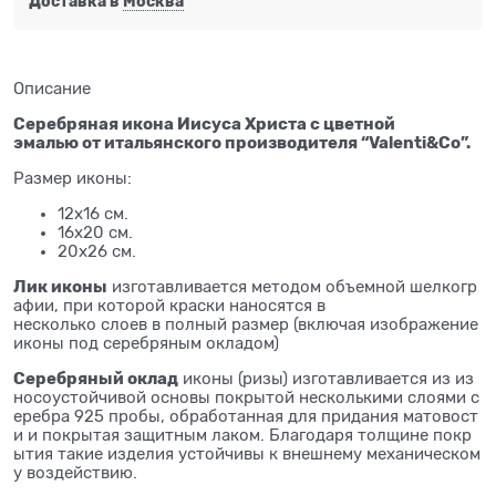
Доставка в
Москва
Описание
Серебряная икона Иисуса Христа с цветной
эмалью от итальянского производителя “Valenti&Co”.
Размер иконы:
12х16 см.
16х20 см.
20х26 см.
Лик иконы
изготавливается методом объемной шелкогр
афии, при которой краски наносятся в
несколько слоев в полный размер (включая изображение
иконы под серебряным окладом)
Серебряный оклад
иконы (ризы) изготавливается из из
носоустойчивой основы покрытой несколькими слоями с
еребра 925 пробы, обработанная для придания матовост
и и покрытая защитным лаком. Благодаря толщине покр
ытия такие изделия устойчивы к внешнему механическом
у воздействию.