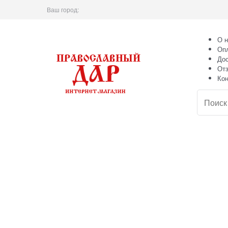
Ваш город:
О н
Оп
Дос
От
Кон