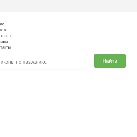
ас
лата
тавка
зывы
такты
Найти